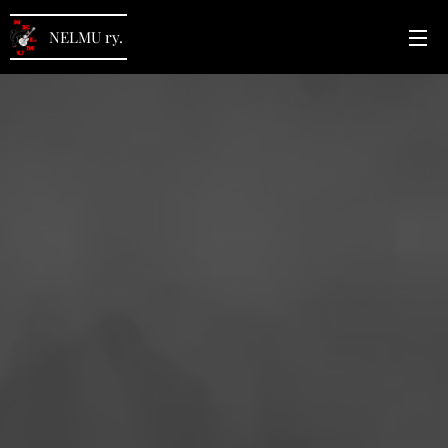
NELMU
ry.